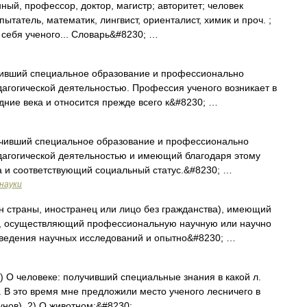
ный, профессор, доктор, магистр; авторитет; человек
пытатель, математик, лингвист, ориенталист, химик и проч. ;
из себя ученого... Словарь&#8230; …
ший специальное образование и профессионально
агогической деятельностью. Профессия ученого возникает в
дние века и относится прежде всего к&#8230; …
ший специальное образование и профессионально
агогической деятельностью и имеющий благодаря этому
а и соответствующий социальный статус.&#8230; …
науки
 страны, иностранец или лицо без гражданства), имеющий
ие, осуществляющий профессиональную научную или научно
оведения научных исследований и опытно&#8230; …
1) О человеке: получивший специальные знания в какой л.
. В это время мне предложили место ученого лесничего в
нов). 2) О животном:&#8230; …