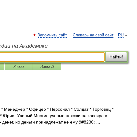
Запомнить сайт
Словарь на свой сайт
RU
едии на Академике
Найти!
Книги
Игры ⚽
* Менеджер * Офицер * Персонал * Солдат * Торговец *
т * Юрист Ученый Многие ученые похожи на кассира в
о денег, но деньги принадлежат не ему.&#8230; …