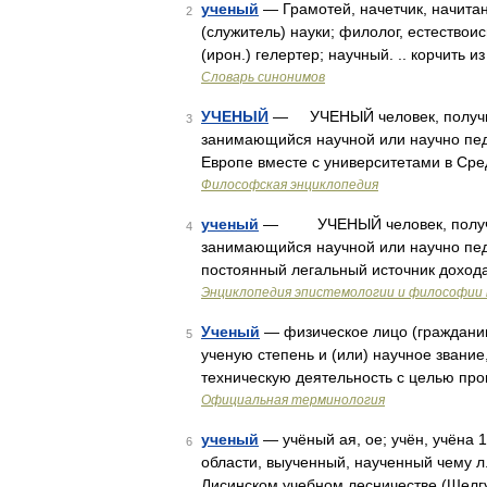
ученый
— Грамотей, начетчик, начитан
2
(служитель) науки; филолог, естествоис
(ирон.) гелертер; научный. .. корчить 
Словарь синонимов
УЧЕНЫЙ
— УЧЕНЫЙ человек, получив
3
занимающийся научной или научно пед
Европе вместе с университетами в Сре
Философская энциклопедия
ученый
— УЧЕНЫЙ человек, получив
4
занимающийся научной или научно пед
постоянный легальный источник доход
Энциклопедия эпистемологии и философии 
Ученый
— физическое лицо (гражданин
5
ученую степень и (или) научное зван
техническую деятельность с целью пр
Официальная терминология
ученый
— учёный ая, ое; учён, учёна 
6
области, выученный, наученный чему л
Лисинском учебном лесничестве (Шелгу