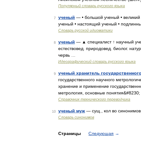
Популярный словарь русского языка
ученый
— • большой ученый • великий
7
ученый • настоящий ученый • подлинн
Словарь русской идиоматики
ученый
— ▲ специалист ↑ научный учен
8
естествовед. природовед. биолог. нату
червь …
Идеографический словарь русского языка
ученый хранитель государственног
9
государственного научного метрологич
хранение и применение государственно
метрология, основные понятия&#8230;
Справочник технического переводчика
ученый муж
— сущ., кол во синонимов: 
10
Словарь синонимов
Страницы
Следующая
→