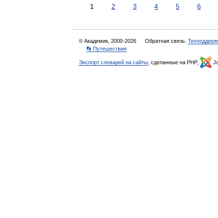
1
2
3
4
5
6
© Академик, 2000-2026
Обратная связь:
Техподдерж
👣 Путешествия
Экспорт словарей на сайты
, сделанные на PHP,
Jo