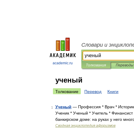
Словари и энциклоп
academic.ru
Толкования
Переводы
ученый
Толкование
Перевод
Книги
Ученый
— Профессия * Врач * Историк 
1
Ученик * Ученый * Учитель * Финансис
банкирском доме: на руках у него мног
Сводная энциклопедия афоризмов