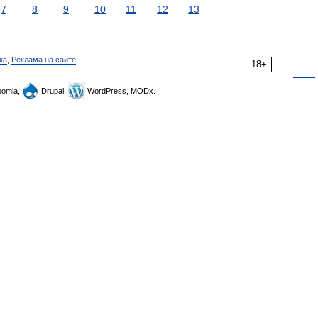
7
8
9
10
11
12
13
ка
,
Реклама на сайте
18+
omla,
Drupal,
WordPress, MODx.