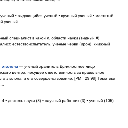
 ученый • выдающийся ученый • крупный ученый • маститый
ый ученый …
ый специалист в какой л. области науки (видный #).
ралист. естествоиспытатель. ученые черви (ирон). книжный
о эталона
— ученый хранитель Должностное лицо
еского центра, несущее ответственность за правильное
го эталона, и его совершенствование. [РМГ 29 99] Тематики
 …
4 • деятель науки (3) • научный работник (3) • ученый (105) …